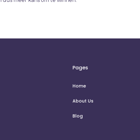
 dus meer kans om te winnen.
Pages
Home
About Us
Blog