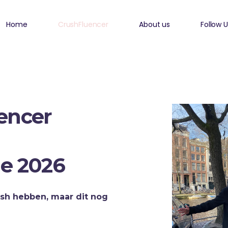
Home
CrushFluencer
About us
Follow U
uencer
ie 2026
ush hebben, maar dit nog