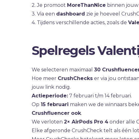
2. Je promoot
MoreThanNice
binnen jouw
3. Via een
dashboard
zie je hoeveel CrushC
4. Tijdens verschillende acties, zoals de
Val
Spelregels Valent
We selecteren maximaal
30 Crushfluence
Hoe meer
CrushChecks
er via jou ontsta
jouw link nodig.
Actieperiode:
7 februari t/m 14 februari.
Op
15 februari
maken we de winnaars beken
Crushfluencer ook
.
We verloten
2× AirPods Pro 4
onder alle 
Elke afgeronde CrushCheck telt als één lot 