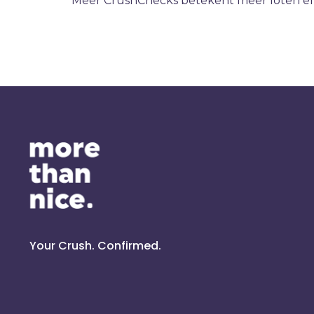
Meer CrushChecks betekent meer loten en
Your Crush. Confirmed.