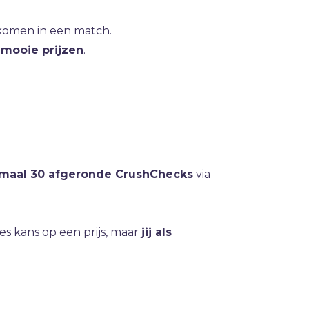
ekomen in een match.
n
mooie prijzen
.
maal 30 afgeronde CrushChecks
via
s kans op een prijs, maar
jij als